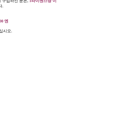
 구입하신 분은,
1라이센스당 이
.
000 엔
십시오.