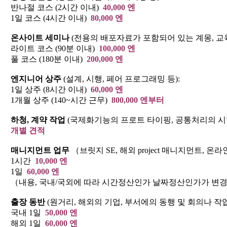
반나절 코스 (2시간 이내)
40,000 엔
1일 코스 (4시간 이내)
80,000 엔
온사이트 세미나
(전용의 배포자료가 포함되어 있는 계몽, 교육
라이트 코스 (90분 이내)
100,000 엔
풀 코스 (180분 이내)
200,000 엔
엔지니어 상주
(설계, 시행, 페어 프로그래밍 등):
1일 상주 (8시간 이내)
60,000 엔
1개월 상주 (140~시간 근무)
800,000 엔부터
하청, 계약 작업
(국제화기능의 프로트 타이핑, 공통처리의 시행
개별 견적
매니지먼트 업무
（브릿지 SE, 해외 project 매니지먼트, 온라
1시간
10,000 엔
1일
60,000 엔
（내용, 국내/국외에 따라 시간정산인가 날짜정산인가가 변경
출장 동반
(원거리, 해외의 기업, 부서에의 동행 및 회의나 작업
국내 1일
50,000 엔
해외 1일
60,000 엔