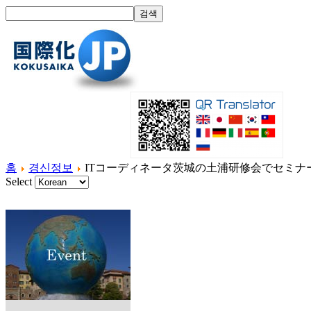
홈
경신정보
ITコーディネータ茨城の土浦研修会でセミナ
Select
홈
국제화란?
제품소개
서비스