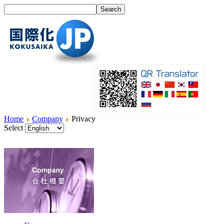
Home
Company
Privacy
Select
Home
What's I18N?
Product
Service