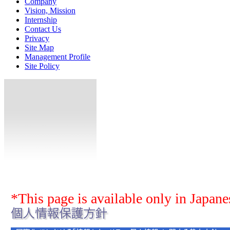
Company
Vision, Mission
Internship
Contact Us
Privacy
Site Map
Management Profile
Site Policy
*This page is available only in Japane